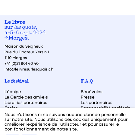
Maison du Seigneux
Rue du Docteur Yersin 1
1110 Morges
+41 (0)21 801 40 40
info@lelivresurlesquais.ch
Le festival
F.A.Q
L’équipe
Bénévoles
Le Cercle des ami·e·s
Presse
Librairies partenaires
Les partenaires
Écoles
Responsabilité sociétale
Archive des éditions
Nous n'utilisons ni ne suivons aucune donnée personnelle
sur notre site. Nous utilisons des cookies uniquement pour
Archive des autrices et auteurs
améliorer l'expérience de l'utilisateur et pour assurer le
bon fonctionnement de notre site.