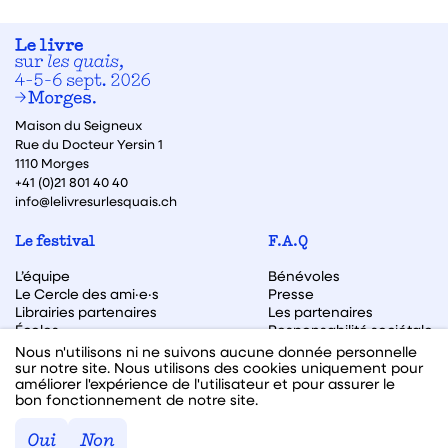
Maison du Seigneux
Rue du Docteur Yersin 1
1110 Morges
+41 (0)21 801 40 40
info@lelivresurlesquais.ch
Le festival
F.A.Q
L’équipe
Bénévoles
Le Cercle des ami·e·s
Presse
Librairies partenaires
Les partenaires
Écoles
Responsabilité sociétale
Archive des éditions
Nous n'utilisons ni ne suivons aucune donnée personnelle
sur notre site. Nous utilisons des cookies uniquement pour
Archive des autrices et auteurs
améliorer l'expérience de l'utilisateur et pour assurer le
bon fonctionnement de notre site.
Facebook
Instagram
Linkedin
Youtube
Oui
Non