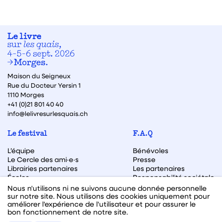
Maison du Seigneux
Rue du Docteur Yersin 1
1110 Morges
+41 (0)21 801 40 40
info@lelivresurlesquais.ch
Le festival
F.A.Q
L’équipe
Bénévoles
Le Cercle des ami·e·s
Presse
Librairies partenaires
Les partenaires
Écoles
Responsabilité sociétale
Archive des éditions
Nous n'utilisons ni ne suivons aucune donnée personnelle
sur notre site. Nous utilisons des cookies uniquement pour
Archive des autrices et auteurs
améliorer l'expérience de l'utilisateur et pour assurer le
bon fonctionnement de notre site.