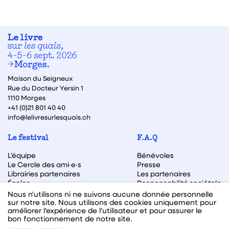
Maison du Seigneux
Rue du Docteur Yersin 1
1110 Morges
+41 (0)21 801 40 40
info@lelivresurlesquais.ch
Le festival
F.A.Q
L’équipe
Bénévoles
Le Cercle des ami·e·s
Presse
Librairies partenaires
Les partenaires
Écoles
Responsabilité sociétale
Archive des éditions
Nous n'utilisons ni ne suivons aucune donnée personnelle
sur notre site. Nous utilisons des cookies uniquement pour
Archive des autrices et auteurs
améliorer l'expérience de l'utilisateur et pour assurer le
bon fonctionnement de notre site.