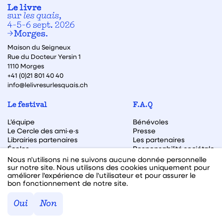
Maison du Seigneux
Rue du Docteur Yersin 1
1110 Morges
+41 (0)21 801 40 40
info@lelivresurlesquais.ch
Le festival
F.A.Q
L’équipe
Bénévoles
Le Cercle des ami·e·s
Presse
Librairies partenaires
Les partenaires
Écoles
Responsabilité sociétale
Archive des éditions
Nous n'utilisons ni ne suivons aucune donnée personnelle
sur notre site. Nous utilisons des cookies uniquement pour
Archive des autrices et auteurs
améliorer l'expérience de l'utilisateur et pour assurer le
bon fonctionnement de notre site.
Facebook
Instagram
Linkedin
Youtube
Oui
Non
Webdesign & code fait avec ♥ par
Hawaii Interactive