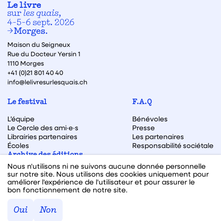
Maison du Seigneux
Rue du Docteur Yersin 1
1110 Morges
+41 (0)21 801 40 40
info@lelivresurlesquais.ch
Le festival
F.A.Q
L’équipe
Bénévoles
Le Cercle des ami·e·s
Presse
Librairies partenaires
Les partenaires
Écoles
Responsabilité sociétale
Archive des éditions
Nous n'utilisons ni ne suivons aucune donnée personnelle
Archive des autrices et auteurs
sur notre site. Nous utilisons des cookies uniquement pour
améliorer l'expérience de l'utilisateur et pour assurer le
bon fonctionnement de notre site.
Facebook
Instagram
Linkedin
Youtube
Oui
Non
Webdesign & code fait avec ♥ par
Hawaii Interactive