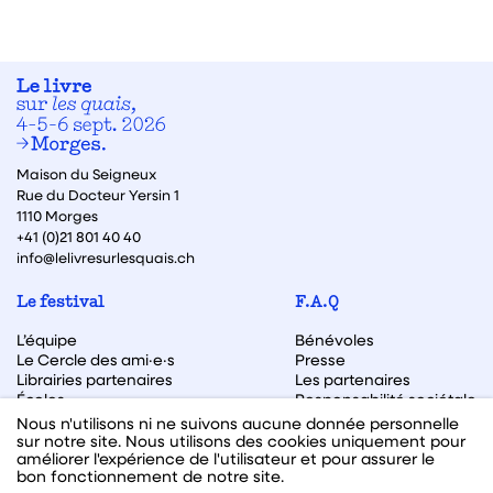
Maison du Seigneux
Rue du Docteur Yersin 1
1110 Morges
+41 (0)21 801 40 40
info@lelivresurlesquais.ch
Le festival
F.A.Q
L’équipe
Bénévoles
Le Cercle des ami·e·s
Presse
Librairies partenaires
Les partenaires
Écoles
Responsabilité sociétale
Archive des éditions
Nous n'utilisons ni ne suivons aucune donnée personnelle
sur notre site. Nous utilisons des cookies uniquement pour
Archive des autrices et auteurs
améliorer l'expérience de l'utilisateur et pour assurer le
bon fonctionnement de notre site.