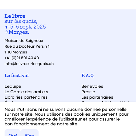
Maison du Seigneux
Rue du Docteur Yersin 1
1110 Morges
+41 (0)21 801 40 40
info@lelivresurlesquais.ch
Le festival
F.A.Q
L’équipe
Bénévoles
Le Cercle des ami·e·s
Presse
Librairies partenaires
Les partenaires
Écoles
Responsabilité sociétale
Archive des éditions
Nous n'utilisons ni ne suivons aucune donnée personnelle
sur notre site. Nous utilisons des cookies uniquement pour
Archive des autrices et auteurs
améliorer l'expérience de l'utilisateur et pour assurer le
bon fonctionnement de notre site.
Facebook
Instagram
Linkedin
Youtube