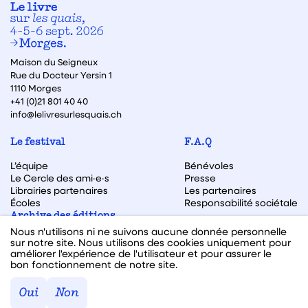
Maison du Seigneux
Rue du Docteur Yersin 1
1110 Morges
+41 (0)21 801 40 40
info@lelivresurlesquais.ch
Le festival
F.A.Q
L’équipe
Bénévoles
Le Cercle des ami·e·s
Presse
Librairies partenaires
Les partenaires
Écoles
Responsabilité sociétale
Archive des éditions
Nous n'utilisons ni ne suivons aucune donnée personnelle
Archive des autrices et auteurs
sur notre site. Nous utilisons des cookies uniquement pour
améliorer l'expérience de l'utilisateur et pour assurer le
bon fonctionnement de notre site.
Facebook
Instagram
Linkedin
Youtube
Oui
Non
Webdesign & code fait avec ♥ par
Hawaii Interactive