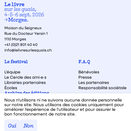
Maison du Seigneux
Rue du Docteur Yersin 1
1110 Morges
+41 (0)21 801 40 40
info@lelivresurlesquais.ch
Le festival
F.A.Q
L’équipe
Bénévoles
Le Cercle des ami·e·s
Presse
Librairies partenaires
Les partenaires
Écoles
Responsabilité sociétale
Archive des éditions
Nous n'utilisons ni ne suivons aucune donnée personnelle
Archive des autrices et auteurs
sur notre site. Nous utilisons des cookies uniquement pour
améliorer l'expérience de l'utilisateur et pour assurer le
bon fonctionnement de notre site.
Facebook
Instagram
Linkedin
Youtube
Oui
Non
Webdesign & code fait avec ♥ par
Hawaii Interactive