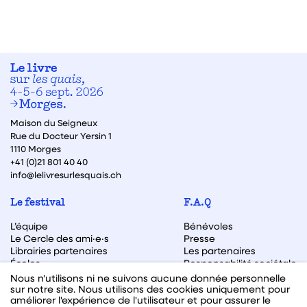
Maison du Seigneux
Rue du Docteur Yersin 1
1110 Morges
+41 (0)21 801 40 40
info@lelivresurlesquais.ch
Le festival
F.A.Q
L’équipe
Bénévoles
Le Cercle des ami·e·s
Presse
Librairies partenaires
Les partenaires
Écoles
Responsabilité sociétale
Archive des éditions
Nous n'utilisons ni ne suivons aucune donnée personnelle
sur notre site. Nous utilisons des cookies uniquement pour
Archive des autrices et auteurs
améliorer l'expérience de l'utilisateur et pour assurer le