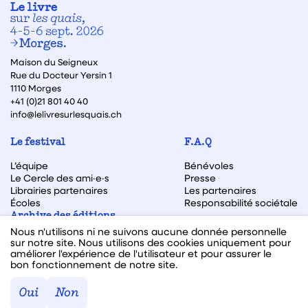
Maison du Seigneux
Rue du Docteur Yersin 1
1110 Morges
+41 (0)21 801 40 40
info@lelivresurlesquais.ch
Le festival
F.A.Q
L’équipe
Bénévoles
Le Cercle des ami·e·s
Presse
Librairies partenaires
Les partenaires
Écoles
Responsabilité sociétale
Archive des éditions
Nous n'utilisons ni ne suivons aucune donnée personnelle
Archive des autrices et auteurs
sur notre site. Nous utilisons des cookies uniquement pour
améliorer l'expérience de l'utilisateur et pour assurer le
bon fonctionnement de notre site.
Facebook
Instagram
Linkedin
Youtube
Oui
Non
Webdesign & code fait avec ♥ par
Hawaii Interactive