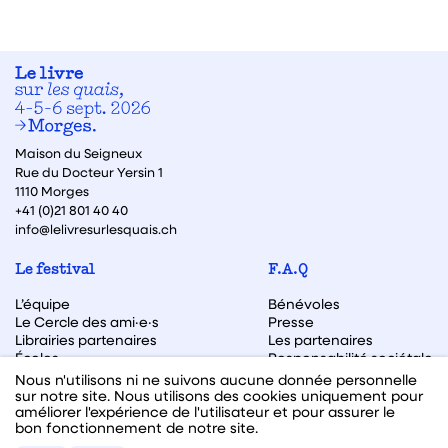
Maison du Seigneux
Rue du Docteur Yersin 1
1110 Morges
+41 (0)21 801 40 40
info@lelivresurlesquais.ch
Le festival
F.A.Q
L’équipe
Bénévoles
Le Cercle des ami·e·s
Presse
Librairies partenaires
Les partenaires
Écoles
Responsabilité sociétale
Archive des éditions
Nous n'utilisons ni ne suivons aucune donnée personnelle
sur notre site. Nous utilisons des cookies uniquement pour
Archive des autrices et auteurs
améliorer l'expérience de l'utilisateur et pour assurer le
bon fonctionnement de notre site.