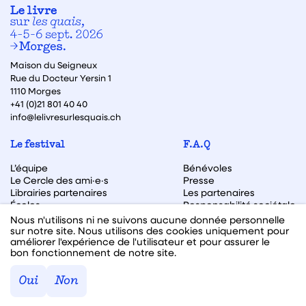
Maison du Seigneux
Rue du Docteur Yersin 1
1110 Morges
+41 (0)21 801 40 40
info@lelivresurlesquais.ch
Le festival
F.A.Q
L’équipe
Bénévoles
Le Cercle des ami·e·s
Presse
Librairies partenaires
Les partenaires
Écoles
Responsabilité sociétale
Archive des éditions
Nous n'utilisons ni ne suivons aucune donnée personnelle
sur notre site. Nous utilisons des cookies uniquement pour
Archive des autrices et auteurs
améliorer l'expérience de l'utilisateur et pour assurer le
bon fonctionnement de notre site.
Facebook
Instagram
Linkedin
Youtube
Oui
Non
Webdesign & code fait avec ♥ par
Hawaii Interactive