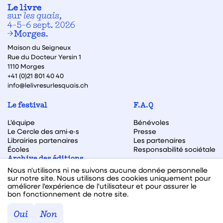
Maison du Seigneux
Rue du Docteur Yersin 1
1110 Morges
+41 (0)21 801 40 40
info@lelivresurlesquais.ch
Le festival
F.A.Q
L’équipe
Bénévoles
Le Cercle des ami·e·s
Presse
Librairies partenaires
Les partenaires
Écoles
Responsabilité sociétale
Archive des éditions
Nous n'utilisons ni ne suivons aucune donnée personnelle
Archive des autrices et auteurs
sur notre site. Nous utilisons des cookies uniquement pour
améliorer l'expérience de l'utilisateur et pour assurer le
bon fonctionnement de notre site.
Facebook
Instagram
Linkedin
Youtube
Oui
Non
Webdesign & code fait avec ♥ par
Hawaii Interactive