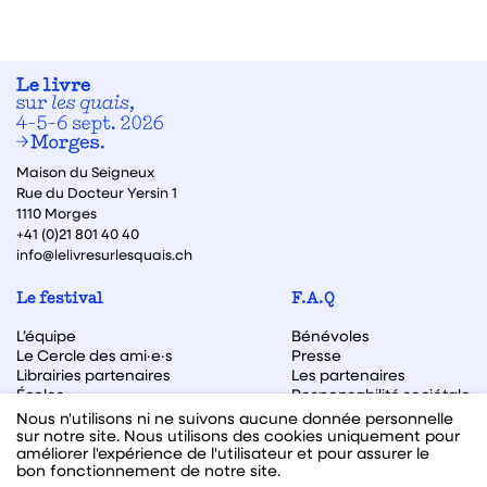
Maison du Seigneux
Rue du Docteur Yersin 1
1110 Morges
+41 (0)21 801 40 40
info@lelivresurlesquais.ch
Le festival
F.A.Q
L’équipe
Bénévoles
Le Cercle des ami·e·s
Presse
Librairies partenaires
Les partenaires
Écoles
Responsabilité sociétale
Archive des éditions
Nous n'utilisons ni ne suivons aucune donnée personnelle
sur notre site. Nous utilisons des cookies uniquement pour
Archive des autrices et auteurs
améliorer l'expérience de l'utilisateur et pour assurer le
bon fonctionnement de notre site.