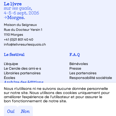
Maison du Seigneux
Rue du Docteur Yersin 1
1110 Morges
+41 (0)21 801 40 40
info@lelivresurlesquais.ch
Le festival
F.A.Q
L’équipe
Bénévoles
Le Cercle des ami·e·s
Presse
Librairies partenaires
Les partenaires
Écoles
Responsabilité sociétale
Archive des éditions
Nous n'utilisons ni ne suivons aucune donnée personnelle
Archive des autrices et auteurs
sur notre site. Nous utilisons des cookies uniquement pour
améliorer l'expérience de l'utilisateur et pour assurer le
bon fonctionnement de notre site.
Facebook
Instagram
Linkedin
Youtube
Oui
Non
Webdesign & code fait avec ♥ par
Hawaii Interactive