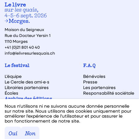
Maison du Seigneux
Rue du Docteur Yersin 1
1110 Morges
+41 (0)21 801 40 40
info@lelivresurlesquais.ch
Le festival
F.A.Q
L’équipe
Bénévoles
Le Cercle des ami·e·s
Presse
Librairies partenaires
Les partenaires
Écoles
Responsabilité sociétale
Archive des éditions
Nous n'utilisons ni ne suivons aucune donnée personnelle
Archive des autrices et auteurs
sur notre site. Nous utilisons des cookies uniquement pour
améliorer l'expérience de l'utilisateur et pour assurer le
bon fonctionnement de notre site.
Facebook
Instagram
Linkedin
Youtube
Oui
Non
Webdesign & code fait avec ♥ par
Hawaii Interactive