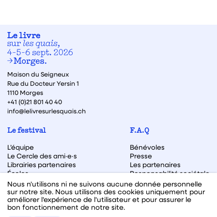
Maison du Seigneux
Rue du Docteur Yersin 1
1110 Morges
+41 (0)21 801 40 40
info@lelivresurlesquais.ch
Le festival
F.A.Q
L’équipe
Bénévoles
Le Cercle des ami·e·s
Presse
Librairies partenaires
Les partenaires
Écoles
Responsabilité sociétale
Archive des éditions
Nous n'utilisons ni ne suivons aucune donnée personnelle
sur notre site. Nous utilisons des cookies uniquement pour
Archive des autrices et auteurs
améliorer l'expérience de l'utilisateur et pour assurer le
bon fonctionnement de notre site.