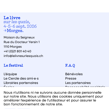
Maison du Seigneux
Rue du Docteur Yersin 1
1110 Morges
+41 (0)21 801 40 40
info@lelivresurlesquais.ch
Le festival
F.A.Q
L’équipe
Bénévoles
Le Cercle des ami·e·s
Presse
Librairies partenaires
Les partenaires
Écoles
Responsabilité sociétale
Archive des éditions
Nous n'utilisons ni ne suivons aucune donnée personnelle
sur notre site. Nous utilisons des cookies uniquement pour
Archive des autrices et auteurs
améliorer l'expérience de l'utilisateur et pour assurer le
bon fonctionnement de notre site.