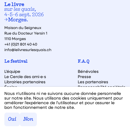
Maison du Seigneux
Rue du Docteur Yersin 1
1110 Morges
+41 (0)21 801 40 40
info@lelivresurlesquais.ch
Le festival
F.A.Q
L’équipe
Bénévoles
Le Cercle des ami·e·s
Presse
Librairies partenaires
Les partenaires
Écoles
Responsabilité sociétale
Archive des éditions
Nous n'utilisons ni ne suivons aucune donnée personnelle
sur notre site. Nous utilisons des cookies uniquement pour
Archive des autrices et auteurs
améliorer l'expérience de l'utilisateur et pour assurer le
bon fonctionnement de notre site.
Facebook
Instagram
Linkedin
Youtube
Oui
Non
Webdesign & code fait avec ♥ par
Hawaii Interactive