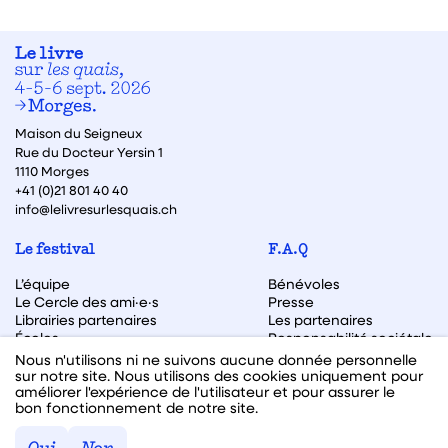
Maison du Seigneux
Rue du Docteur Yersin 1
1110 Morges
+41 (0)21 801 40 40
info@lelivresurlesquais.ch
Le festival
F.A.Q
L’équipe
Bénévoles
Le Cercle des ami·e·s
Presse
Librairies partenaires
Les partenaires
Écoles
Responsabilité sociétale
Archive des éditions
Nous n'utilisons ni ne suivons aucune donnée personnelle
sur notre site. Nous utilisons des cookies uniquement pour
Archive des autrices et auteurs
améliorer l'expérience de l'utilisateur et pour assurer le
bon fonctionnement de notre site.
Facebook
Instagram
Linkedin
Youtube