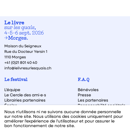
Maison du Seigneux
Rue du Docteur Yersin 1
1110 Morges
+41 (0)21 801 40 40
info@lelivresurlesquais.ch
Le festival
F.A.Q
L’équipe
Bénévoles
Le Cercle des ami·e·s
Presse
Librairies partenaires
Les partenaires
Écoles
Responsabilité sociétale
Archive des éditions
Nous n'utilisons ni ne suivons aucune donnée personnelle
sur notre site. Nous utilisons des cookies uniquement pour
Archive des autrices et auteurs
améliorer l'expérience de l'utilisateur et pour assurer le
bon fonctionnement de notre site.