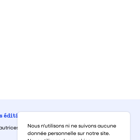
Facebook
Instagra
Linked
You
s éditions
Nous n'utilisons ni ne suivons aucune
autrices et auteurs
donnée personnelle sur notre site.