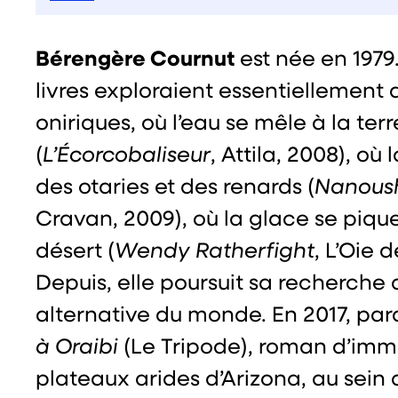
Bérengère Cournut
est née en 1979
livres exploraient essentiellement d
oniriques, où l’eau se mêle à la terr
(
L’Écorcobaliseur
, Attila, 2008), où
des otaries et des renards (
Nanous
Cravan, 2009), où la glace se piqu
désert (
Wendy Ratherfight
, L’Oie 
Depuis, elle poursuit sa recherche 
alternative du monde. En 2017, par
à Oraibi
(Le Tripode), roman d’imme
plateaux arides d’Arizona, au sein 