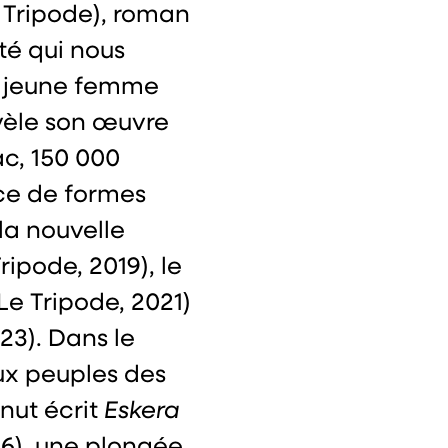
 Tripode), roman
ité qui nous
ne jeune femme
évèle son œuvre
c, 150 000
ice de formes
la nouvelle
ripode, 2019), le
Le Tripode, 2021)
23). Dans le
ux peuples des
nut écrit
Eskera
26), une plongée