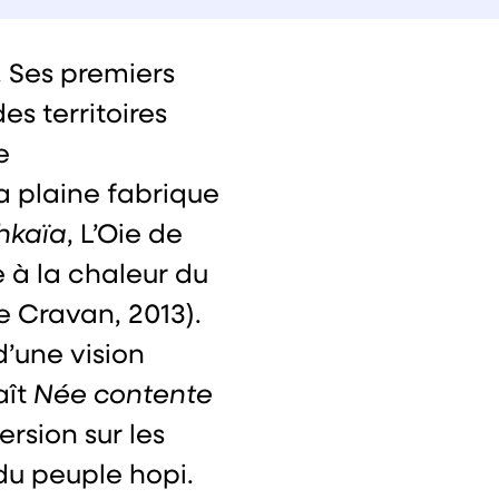
. Ses premiers
es territoires
e
 la plaine fabrique
hkaïa
, L’Oie de
e à la chaleur du
de Cravan, 2013).
d’une vision
aît
Née contente
rsion sur les
du peuple hopi.