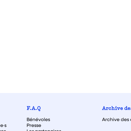
F.A.Q
Archive de
Bénévoles
Archive des 
e·s
Presse
res
Les partenaires