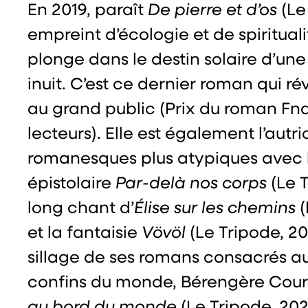
En 2019, paraît
De pierre et d’os
(Le
empreint d’écologie et de spiritual
plonge dans le destin solaire d’u
inuit. C’est ce dernier roman qui r
au grand public (Prix du roman Fna
lecteurs). Elle est également l’autr
romanesques plus atypiques avec 
épistolaire
Par-delà nos corps
(Le T
long chant d’
Élise sur les chemins
(
et la fantaisie
Vövöl
(Le Tripode, 20
sillage de ses romans consacrés a
confins du monde, Bérengère Cour
au bord du monde
(Le Tripode, 20