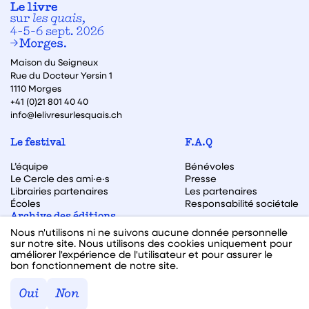
Maison du Seigneux
Rue du Docteur Yersin 1
1110 Morges
+41 (0)21 801 40 40
info@lelivresurlesquais.ch
Le festival
F.A.Q
L’équipe
Bénévoles
Le Cercle des ami·e·s
Presse
Librairies partenaires
Les partenaires
Écoles
Responsabilité sociétale
Archive des éditions
Nous n'utilisons ni ne suivons aucune donnée personnelle
Archive des autrices et auteurs
sur notre site. Nous utilisons des cookies uniquement pour
améliorer l'expérience de l'utilisateur et pour assurer le
bon fonctionnement de notre site.
Facebook
Instagram
Linkedin
Youtube
Oui
Non
Webdesign & code fait avec ♥ par
Hawaii Interactive