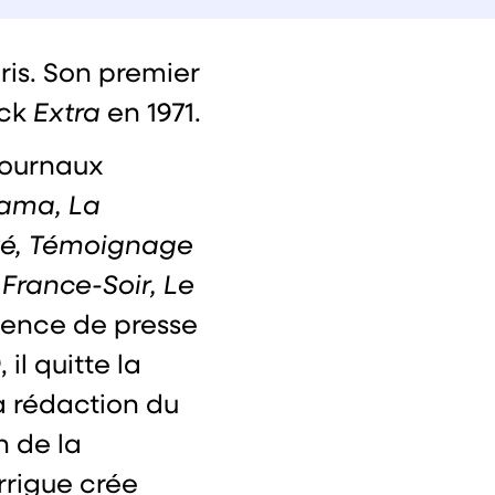
aris. Son premier
ock
Extra
en 1971.
 journaux
rama, La
nité, Témoignage
France-Soir, Le
’agence de presse
il quitte la
la rédaction du
in de la
rrigue crée