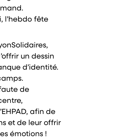
romand.
 l’hebdo fête
ayonSolidaires,
’offrir un dessin
nque d’identité.
 camps.
 faute de
centre,
d’EHPAD, afin de
 et de leur offrir
les émotions !