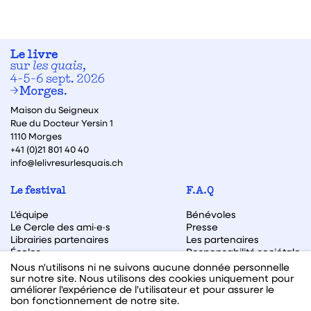
Maison du Seigneux
Rue du Docteur Yersin 1
1110 Morges
+41 (0)21 801 40 40
info@lelivresurlesquais.ch
Le festival
F.A.Q
L’équipe
Bénévoles
Le Cercle des ami·e·s
Presse
Librairies partenaires
Les partenaires
Écoles
Responsabilité sociétale
Archive des éditions
Nous n'utilisons ni ne suivons aucune donnée personnelle
sur notre site. Nous utilisons des cookies uniquement pour
Archive des autrices et auteurs
améliorer l'expérience de l'utilisateur et pour assurer le
bon fonctionnement de notre site.