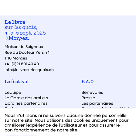
Maison du Seigneux
Rue du Docteur Yersin 1
1110 Morges
+41 (0)21 801 40 40
info@lelivresurlesquais.ch
Le festival
F.A.Q
L’équipe
Bénévoles
Le Cercle des ami·e·s
Presse
Librairies partenaires
Les partenaires
Écoles
Responsabilité sociétale
Archive des éditions
Nous n'utilisons ni ne suivons aucune donnée personnelle
sur notre site. Nous utilisons des cookies uniquement pour
Archive des autrices et auteurs
améliorer l'expérience de l'utilisateur et pour assurer le
bon fonctionnement de notre site.