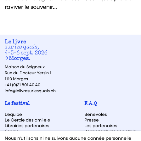
raviver le souvenir…
Maison du Seigneux
Rue du Docteur Yersin 1
1110 Morges
+41 (0)21 801 40 40
info@lelivresurlesquais.ch
Le festival
F.A.Q
L’équipe
Bénévoles
Le Cercle des ami·e·s
Presse
Librairies partenaires
Les partenaires
Écoles
Responsabilité sociétale
Archive des éditions
Nous n'utilisons ni ne suivons aucune donnée personnelle