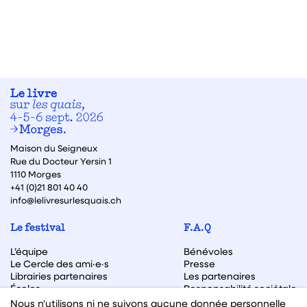
Maison du Seigneux
Rue du Docteur Yersin 1
1110 Morges
+41 (0)21 801 40 40
info@lelivresurlesquais.ch
Le festival
F.A.Q
L’équipe
Bénévoles
Le Cercle des ami·e·s
Presse
Librairies partenaires
Les partenaires
Écoles
Responsabilité sociétale
Archive des éditions
Nous n'utilisons ni ne suivons aucune donnée personnelle