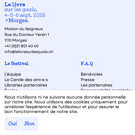
Maison du Seigneux
Rue du Docteur Yersin 1
1110 Morges
+41 (0)21 801 40 40
info@lelivresurlesquais.ch
Le festival
F.A.Q
L’équipe
Bénévoles
Le Cercle des ami·e·s
Presse
Librairies partenaires
Les partenaires
Écoles
Responsabilité sociétale
Archive des éditions
Nous n'utilisons ni ne suivons aucune donnée personnelle
sur notre site. Nous utilisons des cookies uniquement pour
Archive des autrices et auteurs
améliorer l'expérience de l'utilisateur et pour assurer le
bon fonctionnement de notre site.
Facebook
Instagram
Linkedin
Youtube
Oui
Non
Webdesign & code fait avec ♥ par
Hawaii Interactive