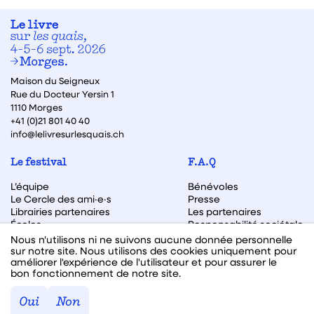
Maison du Seigneux
Rue du Docteur Yersin 1
1110 Morges
+41 (0)21 801 40 40
info@lelivresurlesquais.ch
Le festival
F.A.Q
L’équipe
Bénévoles
Le Cercle des ami·e·s
Presse
Librairies partenaires
Les partenaires
Écoles
Responsabilité sociétale
Archive des éditions
Nous n'utilisons ni ne suivons aucune donnée personnelle
sur notre site. Nous utilisons des cookies uniquement pour
Archive des autrices et auteurs
améliorer l'expérience de l'utilisateur et pour assurer le
bon fonctionnement de notre site.
Facebook
Instagram
Linkedin
Youtube
Oui
Non