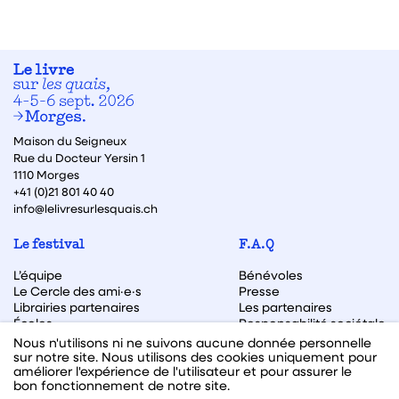
Maison du Seigneux
Rue du Docteur Yersin 1
1110 Morges
+41 (0)21 801 40 40
info@lelivresurlesquais.ch
Le festival
F.A.Q
L’équipe
Bénévoles
Le Cercle des ami·e·s
Presse
Librairies partenaires
Les partenaires
Écoles
Responsabilité sociétale
Archive des éditions
Nous n'utilisons ni ne suivons aucune donnée personnelle
sur notre site. Nous utilisons des cookies uniquement pour
Archive des autrices et auteurs
améliorer l'expérience de l'utilisateur et pour assurer le
bon fonctionnement de notre site.