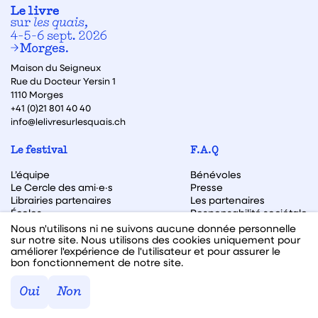
Maison du Seigneux
Rue du Docteur Yersin 1
1110 Morges
+41 (0)21 801 40 40
info@lelivresurlesquais.ch
Le festival
F.A.Q
L’équipe
Bénévoles
Le Cercle des ami·e·s
Presse
Librairies partenaires
Les partenaires
Écoles
Responsabilité sociétale
Archive des éditions
Nous n'utilisons ni ne suivons aucune donnée personnelle
sur notre site. Nous utilisons des cookies uniquement pour
Archive des autrices et auteurs
améliorer l'expérience de l'utilisateur et pour assurer le
bon fonctionnement de notre site.
Facebook
Instagram
Linkedin
Youtube
Oui
Non
Webdesign & code fait avec ♥ par
Hawaii Interactive